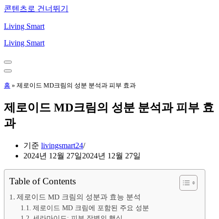
콘텐츠로 건너뛰기
Living Smart
Living Smart
내
비
내
게
비
홈
»
제로이드 MD크림의 성분 분석과 피부 효과
이
게
션
이
제로이드 MD크림의 성분 분석과 피부 효
메
션
뉴
메
과
뉴
기준
livingsmart24
2024년 12월 27일
2024년 12월 27일
Table of Contents
제로이드 MD 크림의 성분과 효능 분석
제로이드 MD 크림에 포함된 주요 성분
세라마이드: 피부 장벽의 핵심