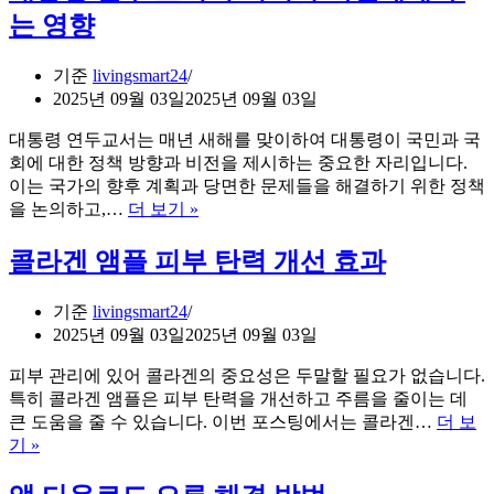
팁
환
는 영향
자
를
기준
livingsmart24
위
2025년 09월 03일
2025년 09월 03일
한
약
대통령 연두교서는 매년 새해를 맞이하여 대통령이 국민과 국
물
회에 대한 정책 방향과 비전을 제시하는 중요한 자리입니다.
과
이는 국가의 향후 계획과 당면한 문제들을 해결하기 위한 정책
대
대
을 논의하고,…
더 보기 »
체
통
요
령
콜라겐 앰플 피부 탄력 개선 효과
법
연
두
기준
livingsmart24
교
2025년 09월 03일
2025년 09월 03일
서
의
피부 관리에 있어 콜라겐의 중요성은 두말할 필요가 없습니다.
의
특히 콜라겐 앰플은 피부 탄력을 개선하고 주름을 줄이는 데
미
큰 도움을 줄 수 있습니다. 이번 포스팅에서는 콜라겐…
더 보
와
콜
기 »
국
라
민
겐