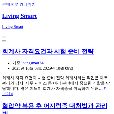
콘텐츠로 건너뛰기
Living Smart
Living Smart
내
비
내
게
비
회계사 자격요건과 시험 준비 전략
이
게
션
이
메
션
기준
livingsmart24
뉴
메
2025년 10월 08일
2025년 10월 08일
뉴
회계사 자격 요건과 시험 준비 전략 회계사라는 직업은 재무
관리와 감사, 세무 서비스 등 여러 분야에서 중요한 역할을 담
당합니다. 많은 이들이 회계사 자격증을 취득하기 위해…
더
회
보기 »
계
사
혈압약 복용 후 어지럼증 대처법과 관리
자
법