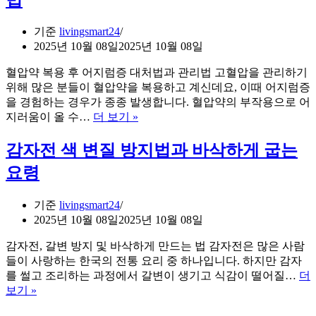
격
요
기준
livingsmart24
건
2025년 10월 08일
2025년 10월 08일
과
시
혈압약 복용 후 어지럼증 대처법과 관리법 고혈압을 관리하기
험
위해 많은 분들이 혈압약을 복용하고 계신데요, 이때 어지럼증
준
을 경험하는 경우가 종종 발생합니다. 혈압약의 부작용으로 어
비
혈
지러움이 올 수…
더 보기 »
전
압
략
약
감자전 색 변질 방지법과 바삭하게 굽는
복
요령
용
후
기준
livingsmart24
어
2025년 10월 08일
2025년 10월 08일
지
럼
감자전, 갈변 방지 및 바삭하게 만드는 법 감자전은 많은 사람
증
들이 사랑하는 한국의 전통 요리 중 하나입니다. 하지만 감자
대
를 썰고 조리하는 과정에서 갈변이 생기고 식감이 떨어질…
더
처
감
보기 »
법
자
과