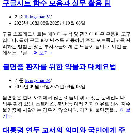
전
구글시트 함수 모음과 실무 활용 팁
관
색
리
변
법
기준
livingsmart24
질
2025년 10월 08일
2025년 10월 08일
방
지
구글 스프레드시트는 데이터 분석 및 관리에 매우 유용한 도구
법
입니다. 특히 구글 파이낸스를 연동하여 주식 포트폴리오를 관
과
리하는 방법은 많은 투자자들에게 큰 도움이 됩니다. 이번 글
바
구
에서는 구글…
더 보기 »
삭
글
하
시
불면증 환자를 위한 약물과 대체요법
게
트
굽
함
기준
livingsmart24
는
수
2025년 09월 03일
2025년 09월 03일
요
모
령
음
불면증은 현대 사회에서 많은 이들이 겪고 있는 문제입니다.
과
외부 환경 요인, 스트레스, 불안 등 여러 가지 이유로 인해 자주
실
불면증에 시달리는 경우가 많습니다. 이러한 불면증을…
더 보
무
불
기 »
활
면
용
증
대통령 연두 교서의 의미와 국민에게 주