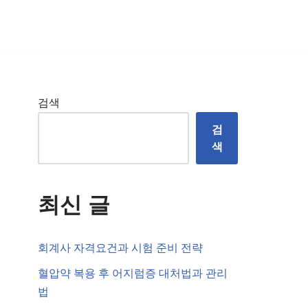
검색
검
색
최신 글
회계사 자격요건과 시험 준비 전략
혈압약 복용 후 어지럼증 대처법과 관리
법