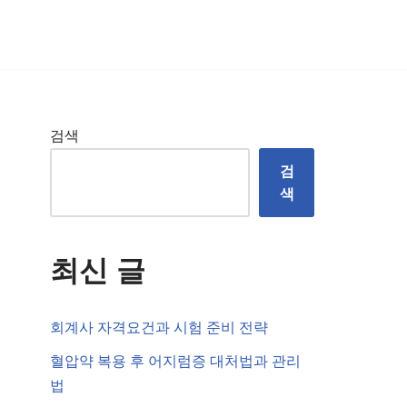
검색
검
색
최신 글
회계사 자격요건과 시험 준비 전략
혈압약 복용 후 어지럼증 대처법과 관리
법