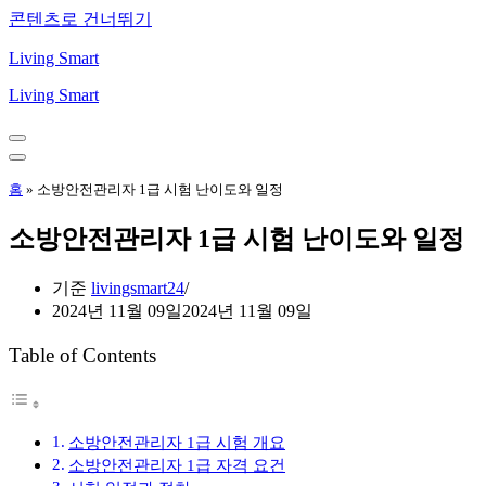
콘텐츠로 건너뛰기
Living Smart
Living Smart
내
비
내
게
비
홈
»
소방안전관리자 1급 시험 난이도와 일정
이
게
션
이
소방안전관리자 1급 시험 난이도와 일정
메
션
뉴
메
뉴
기준
livingsmart24
2024년 11월 09일
2024년 11월 09일
Table of Contents
소방안전관리자 1급 시험 개요
소방안전관리자 1급 자격 요건