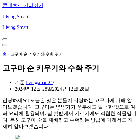
콘텐츠로 건너뛰기
Living Smart
Living Smart
내
비
내
게
비
홈
»
고구마 순 키우기와 수확 주기
이
게
션
이
고구마 순 키우기와 수확 주기
메
션
뉴
메
뉴
기준
livingsmart24
2024년 12월 28일
2024년 12월 28일
안녕하세요! 오늘은 많은 분들이 사랑하는 고구마에 대해 알
아보겠습니다. 고구마는 영양가가 풍부하고 달콤한 맛으로 여
러 요리에 활용되며, 집 텃밭에서 기르기에도 적합한 작물입니
다. 특히 고구마 순을 재배하고 수확하는 방법에 대해서도 자
세히 알아보겠습니다.