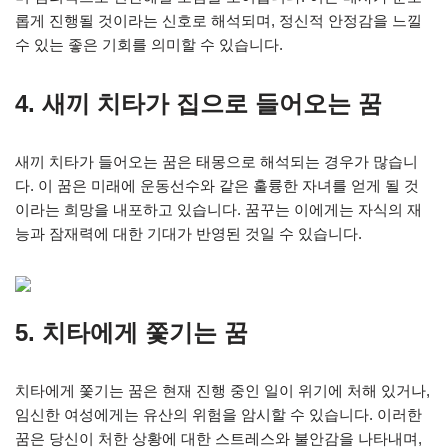
롭게 진행될 것이라는 신호로 해석되며, 정신적 안정감을 느낄
수 있는 좋은 기회를 의미할 수 있습니다.
4. 새끼 치타가 집으로 들어오는 꿈
새끼 치타가 들어오는 꿈은 태몽으로 해석되는 경우가 많습니
다. 이 꿈은 미래에 운동선수와 같은 훌륭한 자녀를 얻게 될 것
이라는 희망을 내포하고 있습니다. 꿈꾸는 이에게는 자식의 재
능과 잠재력에 대한 기대가 반영된 것일 수 있습니다.
5. 치타에게 쫓기는 꿈
치타에게 쫓기는 꿈은 현재 진행 중인 일이 위기에 처해 있거나,
임신한 여성에게는 유산의 위험을 암시할 수 있습니다. 이러한
꿈은 당신이 처한 상황에 대한 스트레스와 불안감을 나타내며,