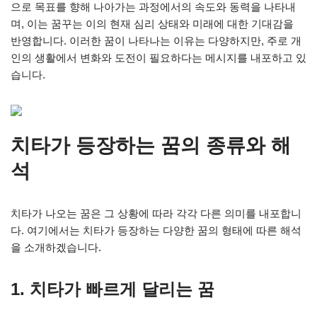
으로 목표를 향해 나아가는 과정에서의 속도와 동력을 나타내
며, 이는 꿈꾸는 이의 현재 심리 상태와 미래에 대한 기대감을
반영합니다. 이러한 꿈이 나타나는 이유는 다양하지만, 주로 개
인의 생활에서 변화와 도전이 필요하다는 메시지를 내포하고 있
습니다.
치타가 등장하는 꿈의 종류와 해
석
치타가 나오는 꿈은 그 상황에 따라 각각 다른 의미를 내포합니
다. 여기에서는 치타가 등장하는 다양한 꿈의 형태에 따른 해석
을 소개하겠습니다.
1. 치타가 빠르게 달리는 꿈