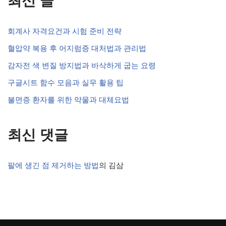
최신 글
회계사 자격요건과 시험 준비 전략
혈압약 복용 후 어지럼증 대처법과 관리법
감자전 색 변질 방지법과 바삭하게 굽는 요령
구글시트 함수 모음과 실무 활용 팁
불면증 환자를 위한 약물과 대체요법
최신 댓글
팔에 생긴 점 제거하는 방법
의
김삼