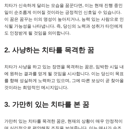
치타가 신속하게 달리는 모습을 꿈꾼다면, 이는 현재 진행 중인
일이 순조롭게 이어질 것이라는 긍정적인 신호일 수 있습니다.
이 꿈은 꿈꾸는 이의 명성이 높아지거나, 능력 있는 사람으로 인
식될 가능성을 나타냅니다. 즉, 당신의 노력과 성취가 타인에게
도 인정받게 될 것임을 의미합니다.
2. 사냥하는 치타를 목격한 꿈
치타가 사냥을 하고 있는 장면을 목격하는 꿈은, 임박한 시일 내
에 원하는 결과를 얻게 될 것임을 시사합니다. 이는 당신이 목표
를 향해 성실하게 노력하고 있으며, 그에 따른 보상이 곧 찾아올
것이라는 희망적인 메시지입니다.
3. 가만히 있는 치타를 본 꿈
가만히 있는 치타를 목격한 꿈은, 현재의 상황이 매우 안정적이
며 심리적으로 편안해질 조짐을 보여줍니다. 이는 매사가 순조