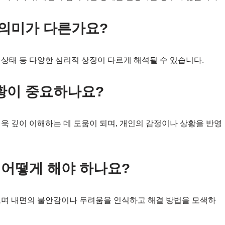
 의미가 다른가요?
정 상태 등 다양한 심리적 상징이 다르게 해석될 수 있습니다.
황이 중요하나요?
욱 깊이 이해하는 데 도움이 되며, 개인의 감정이나 상황을 반영
 어떻게 해야 하나요?
보며 내면의 불안감이나 두려움을 인식하고 해결 방법을 모색하