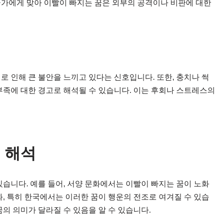
군가에게 맞아 이빨이 빠지는 꿈은 외부의 공격이나 비판에 대한
로 인해 큰 불안을 느끼고 있다는 신호입니다. 또한, 충치나 썩
부족에 대한 경고로 해석될 수 있습니다. 이는 후회나 스트레스의
 해석
있습니다. 예를 들어, 서양 문화에서는 이빨이 빠지는 꿈이 노화
화, 특히 한국에서는 이러한 꿈이 행운의 전조로 여겨질 수 있습
꿈의 의미가 달라질 수 있음을 알 수 있습니다.