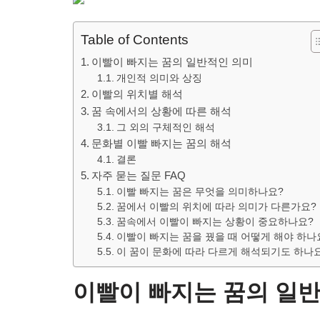
Table of Contents
이빨이 빠지는 꿈의 일반적인 의미
개인적 의미와 상징
이빨의 위치별 해석
꿈 속에서의 상황에 따른 해석
그 외의 구체적인 해석
문화별 이빨 빠지는 꿈의 해석
결론
자주 묻는 질문 FAQ
이빨 빠지는 꿈은 무엇을 의미하나요?
꿈에서 이빨의 위치에 따라 의미가 다른가요?
꿈속에서 이빨이 빠지는 상황이 중요하나요?
이빨이 빠지는 꿈을 꿨을 때 어떻게 해야 하나
이 꿈이 문화에 따라 다르게 해석되기도 하나
이빨이 빠지는 꿈의 일