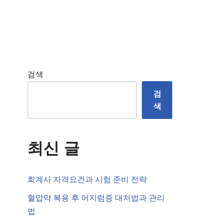
검색
검
색
최신 글
회계사 자격요건과 시험 준비 전략
혈압약 복용 후 어지럼증 대처법과 관리
법