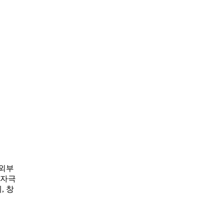
 외부
 자극
, 창