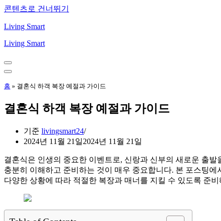
콘텐츠로 건너뛰기
Living Smart
Living Smart
내
비
내
게
비
홈
»
결혼식 하객 복장 예절과 가이드
이
게
션
이
결혼식 하객 복장 예절과 가이드
메
션
뉴
메
뉴
기준
livingsmart24
2024년 11월 21일
2024년 11월 21일
결혼식은 인생의 중요한 이벤트로, 신랑과 신부의 새로운 출발
충분히 이해하고 준비하는 것이 매우 중요합니다. 본 포스팅에
다양한 상황에 따라 적절한 복장과 매너를 지킬 수 있도록 준비