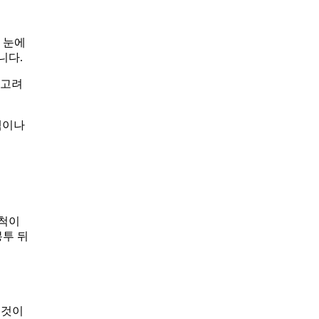
 눈에
니다.
 고려
랙이나
친척이
봉투 뒤
 것이