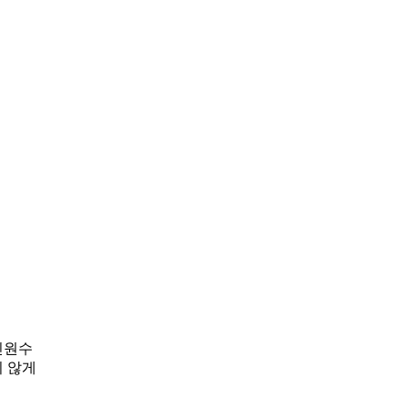
인원수
지 않게