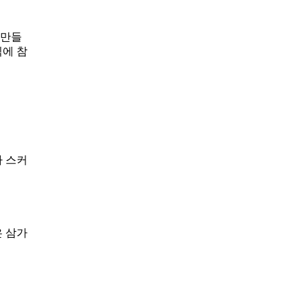
 만들
식에 참
나 스커
은 삼가