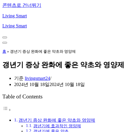
콘텐츠로 건너뛰기
Living Smart
Living Smart
내
비
내
게
비
홈
»
갱년기 증상 완화에 좋은 약초와 영양제
이
게
션
이
갱년기 증상 완화에 좋은 약초와 영양제
메
션
뉴
메
뉴
기준
livingsmart24
2024년 10월 18일
2024년 10월 18일
Table of Contents
갱년기 증상 완화에 좋은 약초와 영양제
갱년기에 효과적인 영양제
갱년기에 좋은 약초